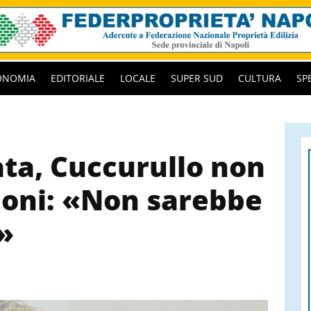
ONOMIA
EDITORIALE
LOCALE
SUPER SUD
CULTURA
SP
ta, Cuccurullo non
sioni: «Non sarebbe
»