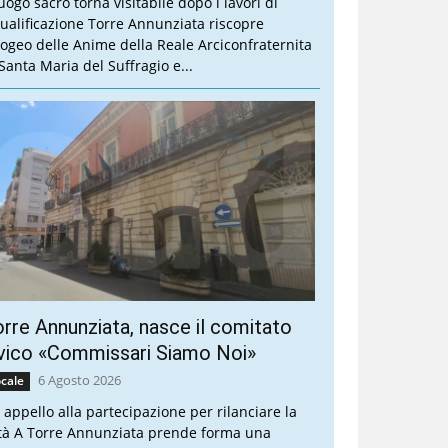
luogo sacro torna visitabile dopo i lavori di
qualificazione Torre Annunziata riscopre
Ipogeo delle Anime della Reale Arciconfraternita
 Santa Maria del Suffragio e...
rre Annunziata, nasce il comitato
vico «Commissari Siamo Noi»
6 Agosto 2026
cale
 appello alla partecipazione per rilanciare la
ttà A Torre Annunziata prende forma una