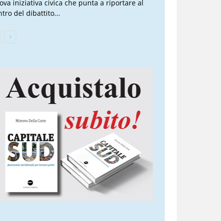
ova iniziativa civica che punta a riportare al
tro del dibattito...