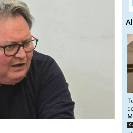
Al
To
de
Ma
Cu