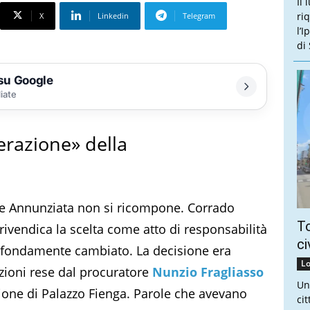
Il 
ri
X
Linkedin
Telegram
l’
di
 su Google
liate
erazione» della
orre Annunziata non si ricompone. Corrado
To
rivendica la scelta come atto di responsabilità
ci
ofondamente cambiato. La decisione era
Lo
azioni rese dal procuratore
Nunzio Fragliasso
Un
zione di Palazzo Fienga. Parole che avevano
ci