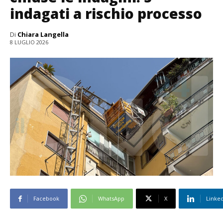
indagati a rischio processo
Di
Chiara Langella
8 LUGLIO 2026
Facebook
WhatsApp
X
Linke