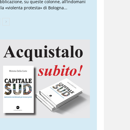
bblicazione, su queste colonne, all’indomani
lla «violenta protesta» di Bologna...