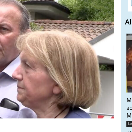
Al
Mo
ac
Mo
Lo