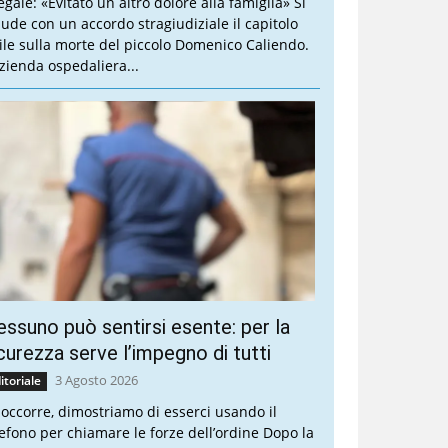
legale: «Evitato un altro dolore alla famiglia» Si
iude con un accordo stragiudiziale il capitolo
vile sulla morte del piccolo Domenico Caliendo.
Azienda ospedaliera...
ssuno può sentirsi esente: per la
curezza serve l’impegno di tutti
3 Agosto 2026
itoriale
 occorre, dimostriamo di esserci usando il
lefono per chiamare le forze dell’ordine Dopo la