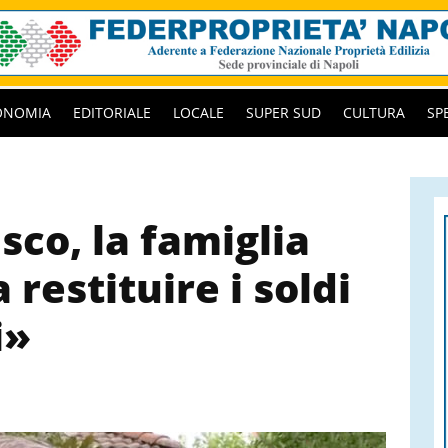
ONOMIA
EDITORIALE
LOCALE
SUPER SUD
CULTURA
SP
sco, la famiglia
 restituire i soldi
i»