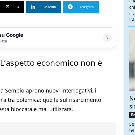
Il 
ch
X
Linkedin
Telegram
ci
L’
 su Google
liate
 «L’aspetto economico non è
rea Sempio aprono nuovi interrogativi, i
Ne
n’altra polemica: quella sul risarcimento
si
sta bloccata e mai utilizzata.
Ed
Se
te