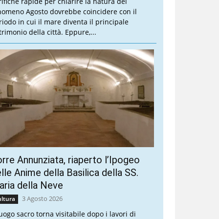
rifiche rapide per chiarire la natura del
nomeno Agosto dovrebbe coincidere con il
riodo in cui il mare diventa il principale
trimonio della città. Eppure,...
rre Annunziata, riaperto l’Ipogeo
lle Anime della Basilica della SS.
ria della Neve
3 Agosto 2026
ltura
luogo sacro torna visitabile dopo i lavori di