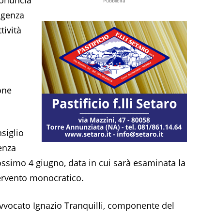
Pubblicità
sigenza
tività
one
siglio
ienza
prossimo 4 giugno, data in cui sarà esaminata la
tervento monocratico.
avvocato Ignazio Tranquilli, componente del