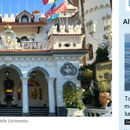
Al
To
ma
lu
delle Cerimonie»
Lo