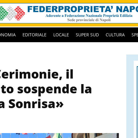
ONOMIA
EDITORIALE
LOCALE
SUPER SUD
CULTURA
SP
Cerimonie, il
ato sospende la
a Sonrisa»