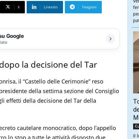
Ve
fe
X
Linkedin
Telegram
pe
pa
 su Google
liate
opo la decisione del Tar
nrisa, il “Castello delle Cerimonie” reso
presidente della settima sezione del Consiglio
li effetti della decisione del Tar della
To
de
Ma
Cu
ecreto cautelare monocratico, dopo l’appello
Il 
o lo stop a tutte le attività disposto due