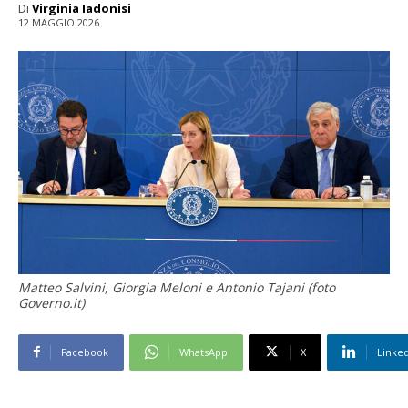
Di
Virginia Iadonisi
12 MAGGIO 2026
Matteo Salvini, Giorgia Meloni e Antonio Tajani (foto
Governo.it)
Facebook
WhatsApp
X
Linke