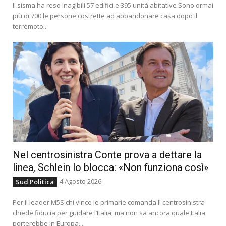
Il sisma ha reso inagibili 57 edifici e 395 unità abitative Sono ormai
più di 700 le persone costrette ad abbandonare casa dopo il
terremoto...
Nel centrosinistra Conte prova a dettare la
linea, Schlein lo blocca: «Non funziona così»
4 Agosto 2026
Sud Politica
Per il leader M5S chi vince le primarie comanda Il centrosinistra
chiede fiducia per guidare l’Italia, ma non sa ancora quale Italia
porterebbe in Europa....