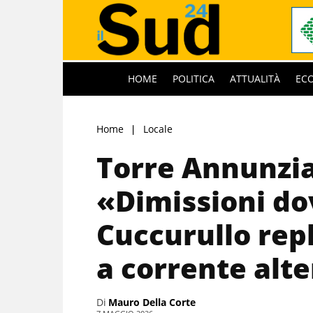
HOME
POLITICA
ATTUALITÀ
EC
Home
Locale
Torre Annunzia
«Dimissioni do
Cuccurullo rep
a corrente alt
Di
Mauro Della Corte