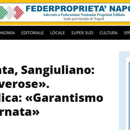
ONOMIA
EDITORIALE
LOCALE
SUPER SUD
CULTURA
SP
ta, Sangiuliano:
verose».
lica: «Garantismo
ernata»