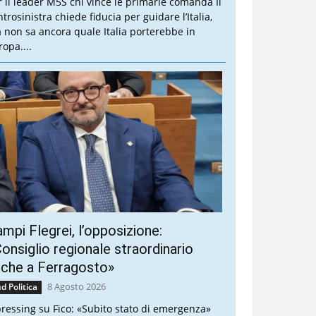
r il leader M5S chi vince le primarie comanda Il
trosinistra chiede fiducia per guidare l’Italia,
 non sa ancora quale Italia porterebbe in
ropa....
mpi Flegrei, l’opposizione:
onsiglio regionale straordinario
nche a Ferragosto»
8 Agosto 2026
d Politica
 pressing su Fico: «Subito stato di emergenza»