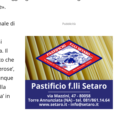
e».
nale di
Pubblicità
i
. Il
to che
erose’,
lunque
lla
a’ in