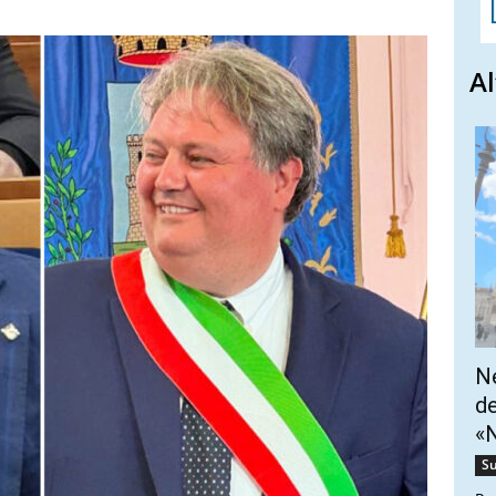
Al
Ne
de
«N
Su