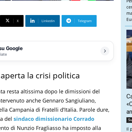
Pe
cen
ma
Eu
X
Linkedin
Telegram
 su Google
liate
perta la crisi politica
ta resta altissima dopo le dimissioni del
Ca
intervenuto anche Gennaro Sangiuliano,
«C
la Campania di Fratelli d’Italia. Parole dure,
a
ca del
sindaco dimissionario Corrado
Su
vento di Nunzio Fragliasso ha imposto alla
Il