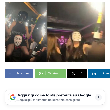
Facebook
WhatsApp
X
Linke
Aggiungi come fonte preferita su Google
Seguici più facilmente nelle notizie consigliate