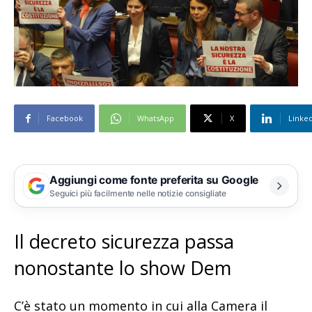
Facebook
WhatsApp
X
Linke
Aggiungi come fonte preferita su Google
Seguici più facilmente nelle notizie consigliate
Il decreto sicurezza passa
nonostante lo show Dem
C’è stato un momento in cui alla Camera il