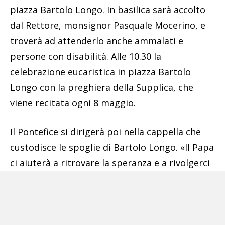
piazza Bartolo Longo. In basilica sarà accolto
dal Rettore, monsignor Pasquale Mocerino, e
troverà ad attenderlo anche ammalati e
persone con disabilità. Alle 10.30 la
celebrazione eucaristica in piazza Bartolo
Longo con la preghiera della Supplica, che
viene recitata ogni 8 maggio.
Il Pontefice si dirigerà poi nella cappella che
custodisce le spoglie di Bartolo Longo. «Il Papa
ci aiuterà a ritrovare la speranza e a rivolgerci
alla Madonna che ci porterà a Gesù – ha detto
ancora l’arcivescovo – e affiderà ancora il suo
Pontificato alla Madonna di Pompei, che è