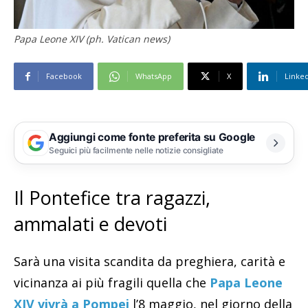
Papa Leone XIV (ph. Vatican news)
Facebook
WhatsApp
X
Linke
Aggiungi come fonte preferita su Google
Seguici più facilmente nelle notizie consigliate
Il Pontefice tra ragazzi,
ammalati e devoti
Sarà una visita scandita da preghiera, carità e
vicinanza ai più fragili quella che
Papa Leone
XIV vivrà a Pompei
l’8 maggio, nel giorno della