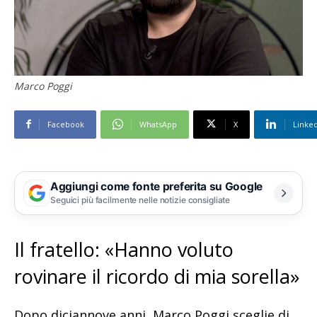
Marco Poggi
Facebook
WhatsApp
X
Linke
Aggiungi come fonte preferita su Google
Seguici più facilmente nelle notizie consigliate
Il fratello: «Hanno voluto
rovinare il ricordo di mia sorella»
Dopo diciannove anni, Marco Poggi sceglie di