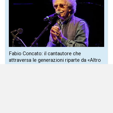
Fabio Concato: il cantautore che
attraversa le generazioni riparte da «Altro
di me»
2 Agosto 2026
Spettacolo
Torna in scena scegliendo la via più semplice e coraggiosa
Figlio d’arte e cresciuto in una famiglia dove il jazz e il
canto lirico erano...