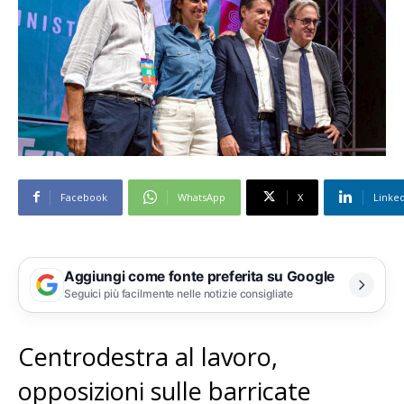
Facebook
WhatsApp
X
Linke
Aggiungi come fonte preferita su Google
Seguici più facilmente nelle notizie consigliate
Centrodestra al lavoro,
opposizioni sulle barricate