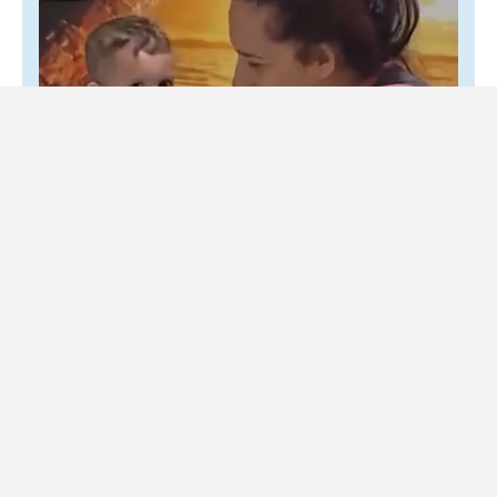
Morte di Domenico Caliendo, accordo sul
risarcimento tra il Monaldi e la famiglia
5 Agosto 2026
Locale
Il legale: «Evitato un altro dolore alla famiglia» Si chiude
con un accordo stragiudiziale il capitolo civile sulla morte
del piccolo Domenico Caliendo. L’Azienda ospedaliera...