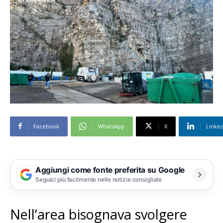
Facebook
WhatsApp
X
Linke
Aggiungi come fonte preferita su Google
Seguici più facilmente nelle notizie consigliate
Nell’area bisognava svolgere