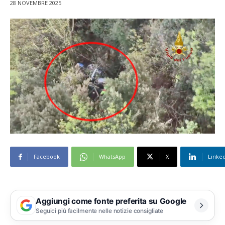
28 NOVEMBRE 2025
Facebook
WhatsApp
X
Linke
Aggiungi come fonte preferita su Google
Seguici più facilmente nelle notizie consigliate