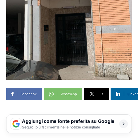
Facebook
WhatsApp
X
Linke
Aggiungi come fonte preferita su Google
Seguici più facilmente nelle notizie consigliate