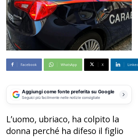
Facebook
WhatsApp
X
Linke
Aggiungi come fonte preferita su Google
Seguici più facilmente nelle notizie consigliate
L’uomo, ubriaco, ha colpito la
donna perché ha difeso il figlio