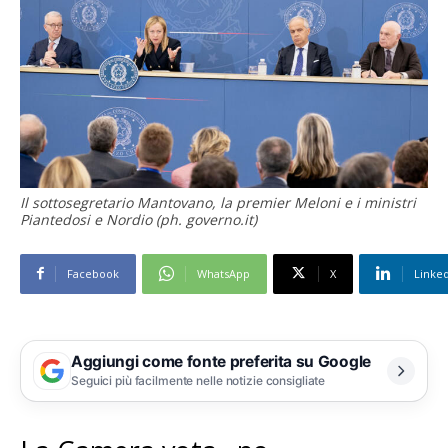
Il sottosegretario Mantovano, la premier Meloni e i ministri
Piantedosi e Nordio (ph. governo.it)
Facebook
WhatsApp
X
Linke
Aggiungi come fonte preferita su Google
Seguici più facilmente nelle notizie consigliate