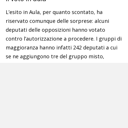
L’esito in Aula, per quanto scontato, ha
riservato comunque delle sorprese: alcuni
deputati delle opposizioni hanno votato
contro l’autorizzazione a procedere. I gruppi di
maggioranza hanno infatti 242 deputati a cui
se ne aggiungono tre del gruppo misto,
mentre i voti contro l’autorizzazione a
procedere sono stati 251 per Nordio e
Mantovano e 256 per Piantedosi. In favore del
ministro dell’Interno aveva annunciato il
proprio voto favorevole solo Italia Viva. «Anche
da una parte dell’opposizione vi è riluttanza ad
affidare alle procure delle competenze che
dovrebbero essere squisitamente politiche»,