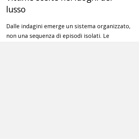
lusso
Dalle indagini emerge un sistema organizzato,
non una sequenza di episodi isolati. Le
cosiddette paranze erano formate in media da
3 a 5 persone, con mansioni distribuite in
modo preciso. Uno dei componenti osservava i
potenziali obiettivi e individuava chi portava al
polso un orologio di grande valore; gli altri
restavano defilati, così da non attirare
sospetti.
La selezione delle vittime avveniva soprattutto
in contesti esclusivi: ristoranti di lusso, beach