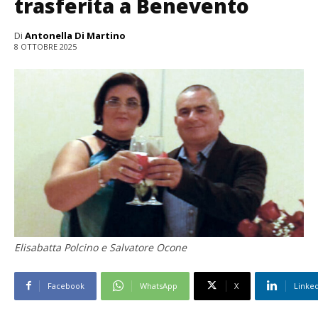
trasferita a Benevento
Di
Antonella Di Martino
8 OTTOBRE 2025
Elisabatta Polcino e Salvatore Ocone
Facebook
WhatsApp
X
Linke