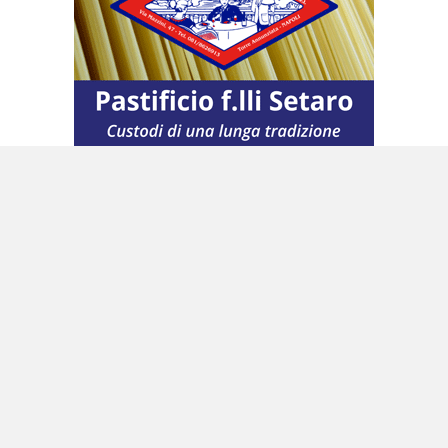
Intanto ieri si è saputo che a causare la morte
di Elisabetta Polcino sarebbe stato un colpo
inferto con una grossa pietra al capo che ha
causato lesioni gravi. È quanto trapela al
termine dell’autopsia sul cadavere della
vittima, disposta dalla Procura di Benevento,
ed affidata al medico legale Francesco La Sala
che ha effettuato l’esame presso l’obitorio