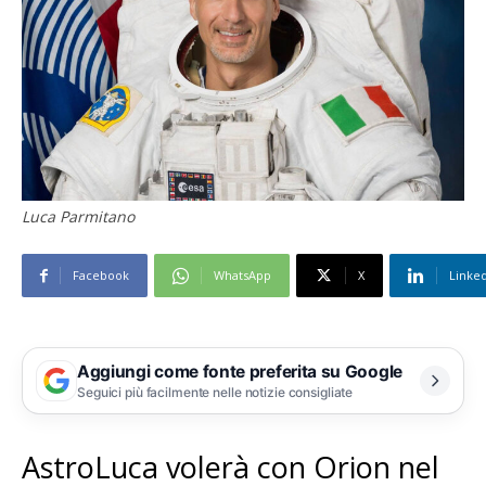
Luca Parmitano
Facebook
WhatsApp
X
Linke
Aggiungi come fonte preferita su Google
Seguici più facilmente nelle notizie consigliate
AstroLuca volerà con Orion nel