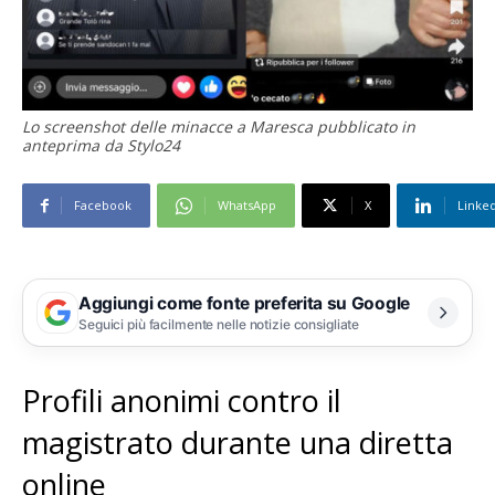
Lo screenshot delle minacce a Maresca pubblicato in
anteprima da Stylo24
Facebook
WhatsApp
X
Linke
Aggiungi come fonte preferita su Google
Seguici più facilmente nelle notizie consigliate
Profili anonimi contro il
magistrato durante una diretta
online