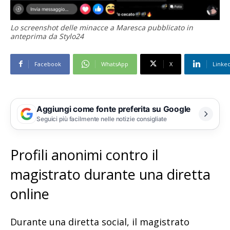
Lo screenshot delle minacce a Maresca pubblicato in
anteprima da Stylo24
Facebook
WhatsApp
X
Linke
Aggiungi come fonte preferita su Google
Seguici più facilmente nelle notizie consigliate
Profili anonimi contro il
magistrato durante una diretta
online
Durante una diretta social, il magistrato