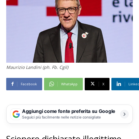
Maurizio Landini (ph. Fb. Cgil)
Facebook
WhatsApp
X
Linke
Aggiungi come fonte preferita su Google
Seguici più facilmente nelle notizie consigliate
Sciopero dichiarato illegittimo,