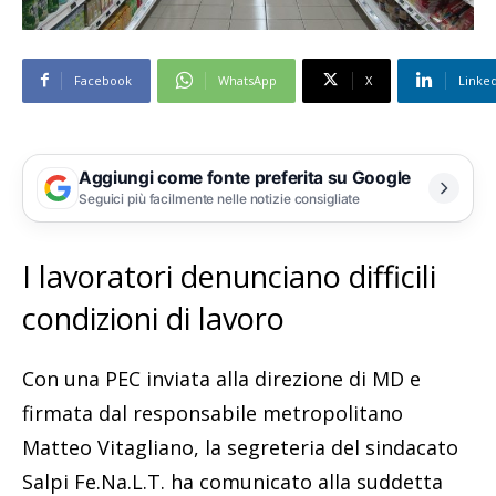
Facebook
WhatsApp
X
Linke
Aggiungi come fonte preferita su Google
Seguici più facilmente nelle notizie consigliate
I lavoratori denunciano difficili
condizioni di lavoro
Con una PEC inviata alla direzione di MD e
firmata dal responsabile metropolitano
Matteo Vitagliano, la segreteria del sindacato
Salpi Fe.Na.L.T. ha comunicato alla suddetta