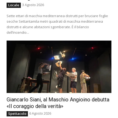
3 Agosto 2026
Locale
Sette ettari di macchia mediterranea distrutti per bruciare foglie
secche Settantamila metri quadrati di macchia mediterranea
distrutti e alcune abitazioni sgomberate. È il bilancio
dell’incendio...
Giancarlo Siani, al Maschio Angioino debutta
«Il coraggio della verità»
6 Agosto 2026
Spettacolo