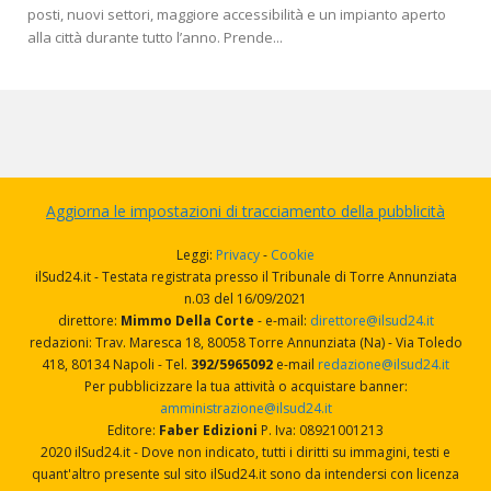
posti, nuovi settori, maggiore accessibilità e un impianto aperto
alla città durante tutto l’anno. Prende...
Aggiorna le impostazioni di tracciamento della pubblicità
Leggi:
Privacy
-
Cookie
ilSud24.it - Testata registrata presso il Tribunale di Torre Annunziata
n.03 del 16/09/2021
direttore:
Mimmo Della Corte
- e-mail:
direttore@ilsud24.it
redazioni: Trav. Maresca 18, 80058 Torre Annunziata (Na) - Via Toledo
418, 80134 Napoli - Tel.
392/5965092
e-mail
redazione@ilsud24.it
Per pubblicizzare la tua attività o acquistare banner:
amministrazione@ilsud24.it
Editore:
Faber Edizioni
P. Iva: 08921001213
2020 ilSud24.it - Dove non indicato, tutti i diritti su immagini, testi e
quant'altro presente sul sito ilSud24.it sono da intendersi con licenza