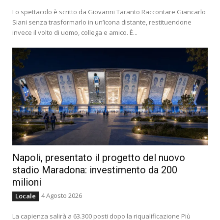
Lo spettacolo è scritto da Giovanni Taranto Raccontare Giancarlo
Siani senza trasformarlo in un’icona distante, restituendone
invece il volto di uomo, collega e amico. È...
Napoli, presentato il progetto del nuovo
stadio Maradona: investimento da 200
milioni
4 Agosto 2026
Locale
La capienza salirà a 63.300 posti dopo la riqualificazione Più