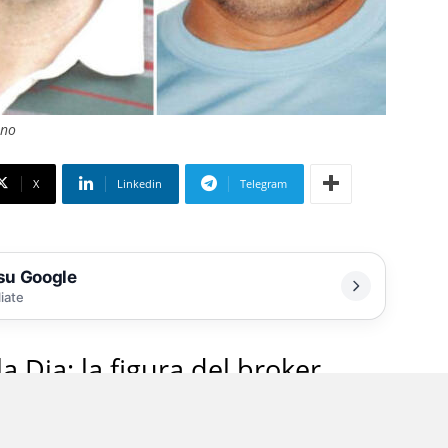
ano
X
Linkedin
Telegram
 su Google
liate
a Dia: la figura del broker
 la dimensione dei traffici