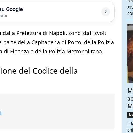
Un
gr
 su Google
col
liate
 dalla Prefettura di Napoli, sono stati svolti
a parte della Capitaneria di Porto, della Polizia
ia di Finanza e della Polizia Metropolitana.
zione del Codice della
Mo
ac
Mo
li
Lo
Il 
ch