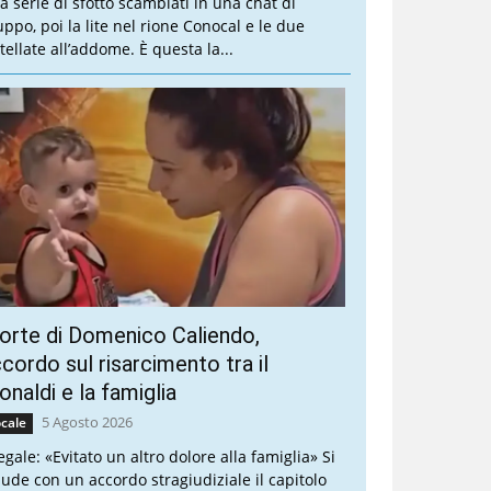
a serie di sfottò scambiati in una chat di
uppo, poi la lite nel rione Conocal e le due
tellate all’addome. È questa la...
rte di Domenico Caliendo,
cordo sul risarcimento tra il
naldi e la famiglia
5 Agosto 2026
cale
legale: «Evitato un altro dolore alla famiglia» Si
iude con un accordo stragiudiziale il capitolo