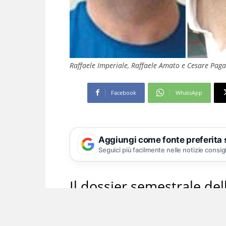
Raffaele Imperiale, Raffaele Amato e Cesare Pag
Facebook
WhatsApp
Aggiungi come fonte preferita
Seguici più facilmente nelle notizie consig
Il dossier semestrale dell
connota in senso globale
illeciti