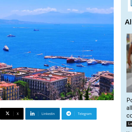
Al
Po
al
X
Linkedin
Telegram
c
Lo