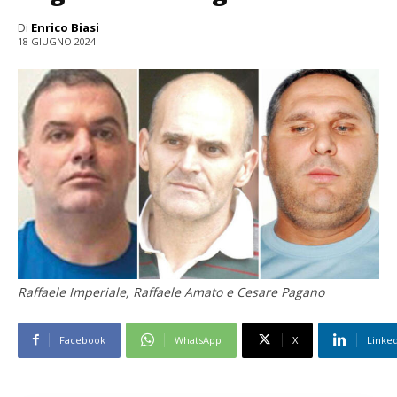
Di
Enrico Biasi
18 GIUGNO 2024
Raffaele Imperiale, Raffaele Amato e Cesare Pagano
Facebook
WhatsApp
X
Linke