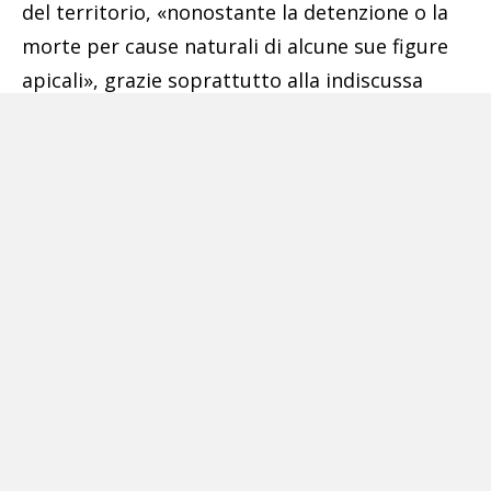
del territorio, «nonostante la detenzione o la
morte per cause naturali di alcune sue figure
apicali», grazie soprattutto alla indiscussa
solidità economica derivante dai profitti
accumulati nel corso degli anni nella gestione
delle attività illecite.
Pubblicità