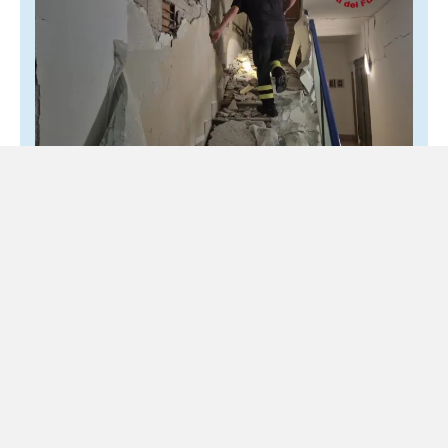
Terremoto nei Campi Flegrei, 150 famiglie
costrette a lasciare la propria casa
1 Agosto 2026
Locale
Cinque persone ancora ricoverate per traumi e fratture La
forte scossa registrata nei Campi Flegrei ha lasciato circa
300 persone senza casa a Pozzuoli. Delle...