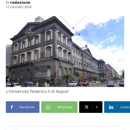
Di
redazione
17 GIUGNO 2024
L'Università Federico II di Napoli
Facebook
WhatsApp
X
Linke