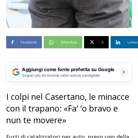
Facebook
WhatsApp
X
Linke
Aggiungi come fonte preferita su Google
Seguici più facilmente nelle notizie consigliate
I colpi nel Casertano, le minacce
con il trapano: «Fa’ ‘o bravo e
nun te movere»
Furti di catalizzatori per auto, preso uno della