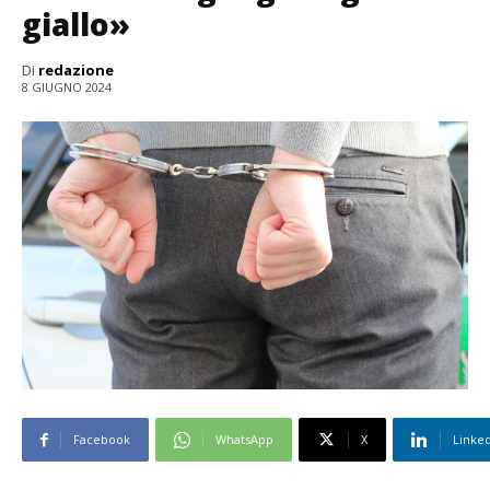
giallo»
Di
redazione
8 GIUGNO 2024
Facebook
WhatsApp
X
Linke