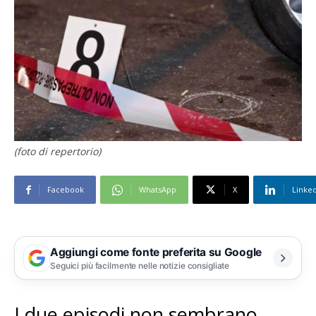
(foto di repertorio)
Facebook
WhatsApp
X
Linke
Aggiungi come fonte preferita su Google
Seguici più facilmente nelle notizie consigliate
I due episodi non sembrano