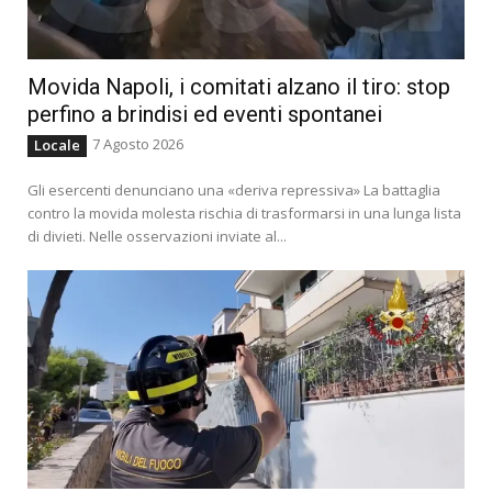
Movida Napoli, i comitati alzano il tiro: stop
perfino a brindisi ed eventi spontanei
7 Agosto 2026
Locale
Gli esercenti denunciano una «deriva repressiva» La battaglia
contro la movida molesta rischia di trasformarsi in una lunga lista
di divieti. Nelle osservazioni inviate al...