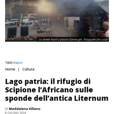
Lo street food a piazza Dante (ph. Pasquale De Luca)
TAGS:
Napoli
Home
Cultura
Lago patria: il rifugio di
Scipione l’Africano sulle
sponde dell’antica Liternum
Lo street food a piazza Dante (ph. Pasquale De Luca)
Di
Maddalena Villano
8 GIUGNO 2024