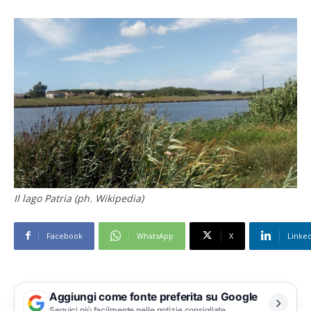
Lo street food a piazza Dante (ph. Pasquale De Luca)
Il lago Patria (ph. Wikipedia)
Facebook
WhatsApp
X
Linke
Aggiungi come fonte preferita su Google
Seguici più facilmente nelle notizie consigliate