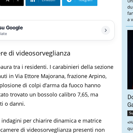
Un
du
fa
a v
 su Google
liate
ere di videosorveglianza
aura tra i residenti. I carabinieri della sezione
ti in Via Ettore Majorana, frazione Arpino,
esplosione di colpi d’arma da fuoco hanno
stato trovato un bossolo calibro 7,65, ma
Do
ti o danni.
G
Su
 indagini per chiarire dinamica e matrice
«H
qu
elecamere di videosorveglianza presenti non