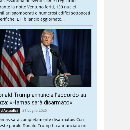
a sessantina di eventi sismici registrati
rante la notte Ventuno feriti, 130 nuclei
miliari sgomberati e numerosi edifici sottoposti
erifiche. È il bilancio aggiornato...
nald Trump annuncia l’accordo su
aza: «Hamas sarà disarmato»
31 Luglio 2026
d Attualità
amas sarà completamente disarmato». Con
este parole Donald Trump ha annunciato un