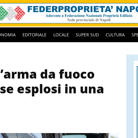
ONOMIA
EDITORIALE
LOCALE
SUPER SUD
CULTURA
SP
d’arma da fuoco
rse esplosi in una