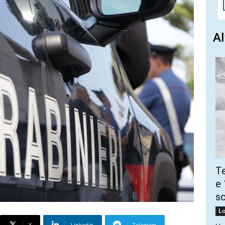
Al
Te
e 
sc
Lo
X
Linkedin
Telegram