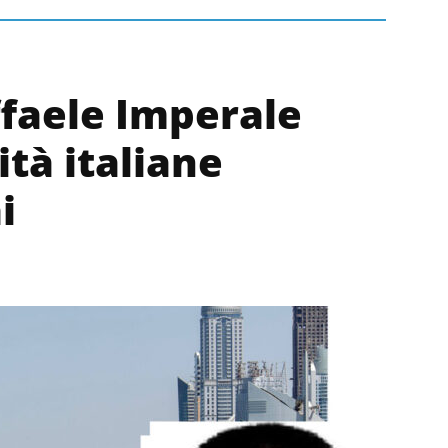
ffaele Imperale
ità italiane
i