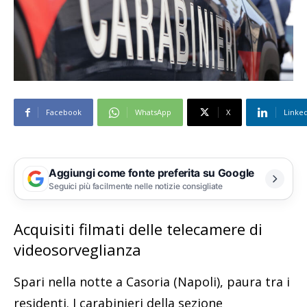
Facebook
WhatsApp
X
Linke
Aggiungi come fonte preferita su Google
Seguici più facilmente nelle notizie consigliate
Acquisiti filmati delle telecamere di
videosorveglianza
Spari nella notte a Casoria (Napoli), paura tra i
residenti. I carabinieri della sezione