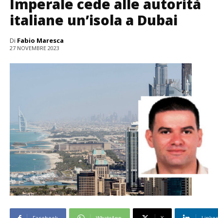
Imperale cede alle autorità
italiane un’isola a Dubai
Di
Fabio Maresca
27 NOVEMBRE 2023
Facebook
WhatsApp
X
Linke