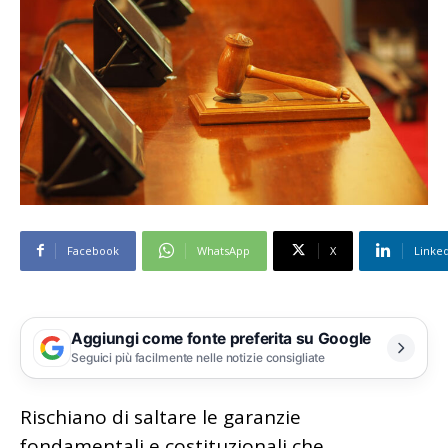
Facebook
WhatsApp
X
Linke
Aggiungi come fonte preferita su Google
Seguici più facilmente nelle notizie consigliate
Rischiano di saltare le garanzie
fondamentali e costituzionali che