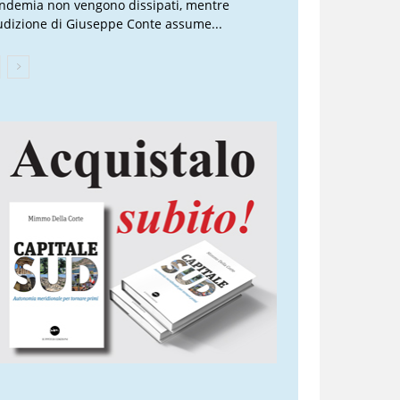
ndemia non vengono dissipati, mentre
audizione di Giuseppe Conte assume...