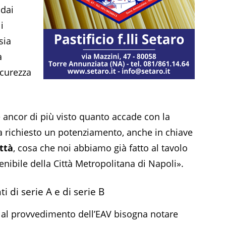
 dai
i
sia
a
icurezza
e ancor di più visto quanto accade con la
 richiesto un potenziamento, anche in chiave
ttà
, cosa che noi abbiamo già fatto al tavolo
nibile della Città Metropolitana di Napoli».
i di serie A e di serie B
o al provvedimento dell’EAV bisogna notare