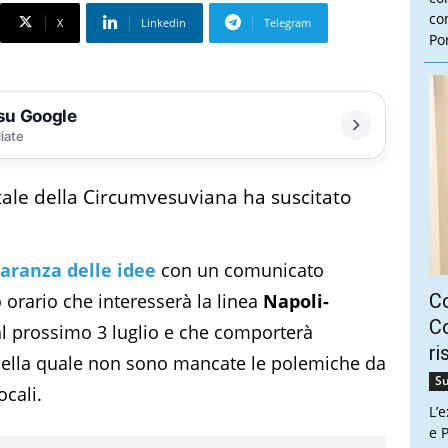
con
X
Linkedin
Telegram
Por
 su Google
liate
ale della Circumvesuviana ha suscitato
aranza delle idee
con un comunicato
 orario che interesserà la linea
Napoli-
C
Co
l prossimo 3 luglio e che comporterà
ri
 della quale non sono mancate le polemiche da
Su
ocali.
L’
e P