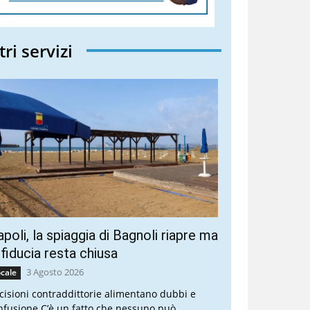
tri servizi
poli, la spiaggia di Bagnoli riapre ma
 fiducia resta chiusa
3 Agosto 2026
cale
cisioni contraddittorie alimentano dubbi e
nfusione C’è un fatto che nessuno può