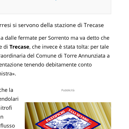
rresi si servono della stazione di Trecase
usa dalle fermate per Sorrento ma va detto che
ne di
Trecase
, che invece è stata tolta: per tale
raordinaria del Comune di Torre Annunziata a
imentazione tenendo debitamente conto
istra».
che la
Pubblicità
endolari
itrofi
un
flusso