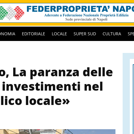
ONOMIA
EDITORIALE
LOCALE
SUPER SUD
CULTURA
SP
o, La paranza delle
 investimenti nel
lico locale»