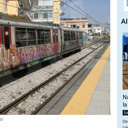
Al
Na
la
Lo
o)
De
co