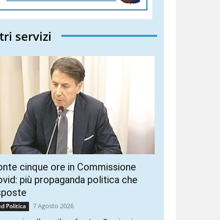
tri servizi
onte cinque ore in Commissione
vid: più propaganda politica che
sposte
7 Agosto 2026
d Politica