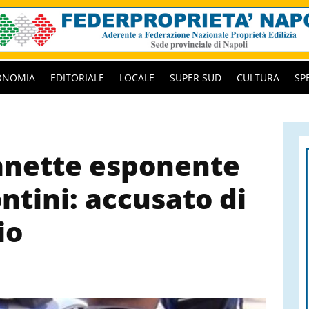
ONOMIA
EDITORIALE
LOCALE
SUPER SUD
CULTURA
SP
anette esponente
ontini: accusato di
io