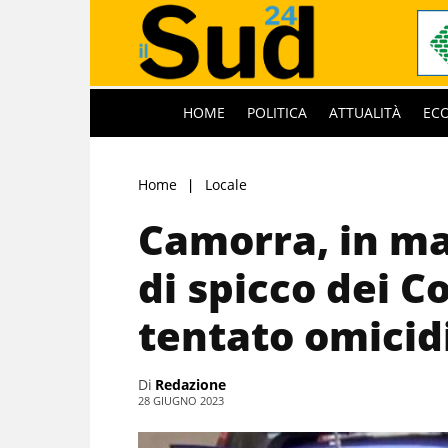
HOME
POLITICA
ATTUALITÀ
EC
Home
Locale
Camorra, in m
di spicco dei C
tentato omicid
Di
Redazione
28 GIUGNO 2023