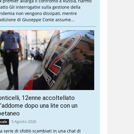
ex premier allarga il confronto a Russia, riarmo
atto Gli interrogativi sulla gestione della
ndemia non vengono dissipati, mentre
audizione di Giuseppe Conte assume...
nticelli, 12enne accoltellato
l’addome dopo una lite con un
oetaneo
5 Agosto 2026
cale
a serie di sfottò scambiati in una chat di