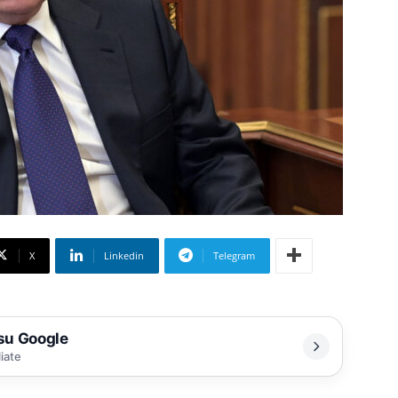
X
Linkedin
Telegram
 su Google
liate