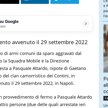
L’
e P
pa
l’
 su Google
liate
olento avvenuto il 29 settembre 2022
to di armi comuni da sparo aggravati dal
 la Squadra Mobile e la Direzione
testa a Pasquale Attardo, nipote di Gaetano
 del clan camorristico dei Contini, in
Po
nuto il 29 settembre 2022, in Napoli.
al
c
i un provvedimento di fermo a Pasquale Attardo
Lo
ttro persone (due delle quali arrestate ieri
Un