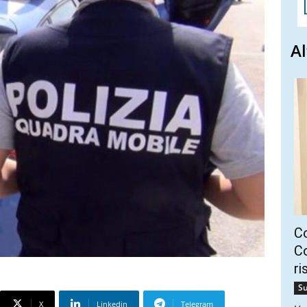
Al
C
Co
ri
Su
X
Linkedin
Telegram