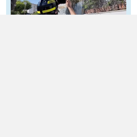
Terremoto nei Campi Flegrei, oltre 700
persone evacuate tra Pozzuoli e Monte di
Procida
4 Agosto 2026
Locale
Il sisma ha reso inagibili 57 edifici e 395 unità abitative
Sono ormai più di 700 le persone costrette ad
abbandonare casa dopo il terremoto...