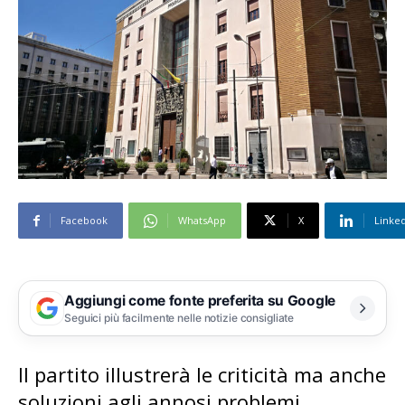
Facebook
WhatsApp
X
Linke
Aggiungi come fonte preferita su Google
Seguici più facilmente nelle notizie consigliate
Il partito illustrerà le criticità ma anche
soluzioni agli annosi problemi