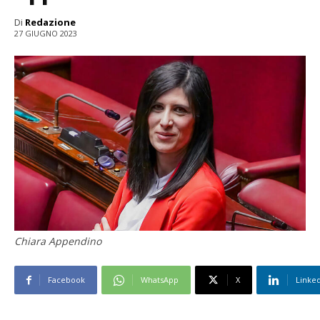
Di
Redazione
27 GIUGNO 2023
Chiara Appendino
Facebook
WhatsApp
X
Linke