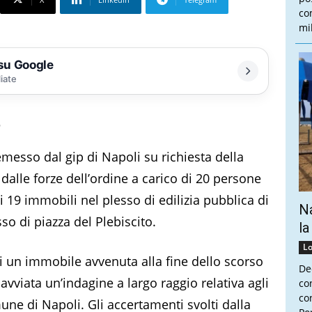
co
mi
 su Google
liate
e
messo dal gip di Napoli su richiesta della
alle forze dell’ordine a carico di 20 persone
i 19 immobili nel plesso di edilizia pubblica di
Na
sso di piazza del Plebiscito.
la
Lo
i un immobile avvenuta alla fine dello scorso
De
avviata un’indagine a largo raggio relativa agli
co
con
une di Napoli. Gli accertamenti svolti dalla