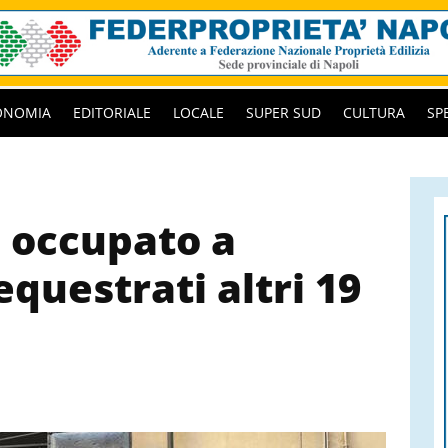
ONOMIA
EDITORIALE
LOCALE
SUPER SUD
CULTURA
SP
o occupato a
equestrati altri 19