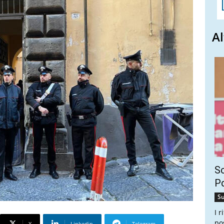
Al
Sc
Pd
Su
I 
po
X
Linkedin
Telegram