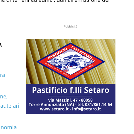
Pubblicità
,
ra
ne,
autelari
tonomia