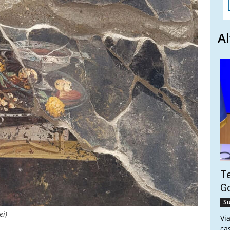
Al
Te
Go
Su
ei)
Vi
ca