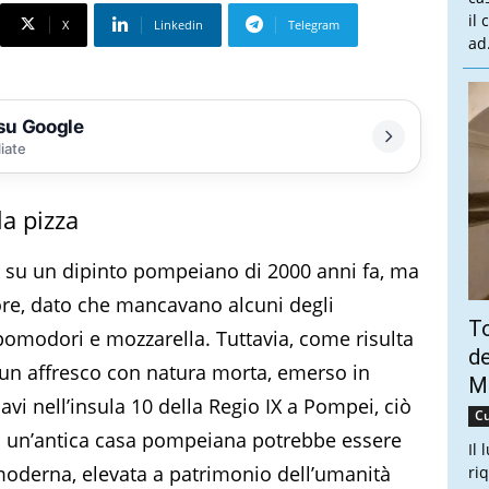
il
X
Linkedin
Telegram
ad.
 su Google
liate
a pizza
e su un dipinto pompeiano di 2000 anni fa, ma
ore, dato che mancavano alcuni degli
To
o pomodori e mozzarella. Tuttavia, come risulta
de
 un affresco con natura morta, emerso in
Ma
avi nell’insula 10 della Regio IX a Pompei, ciò
Cu
di un’antica casa pompeiana potrebbe essere
Il 
moderna, elevata a patrimonio dell’umanità
ri