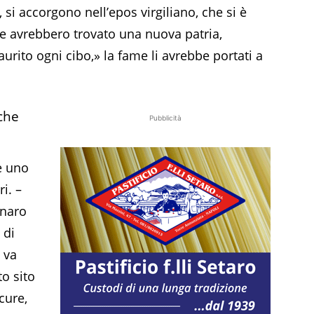
 si accorgono nell’epos virgiliano, che si è
le avrebbero trovato una nuova patria,
urito ogni cibo,» la fame li avrebbe portati a
che
Pubblicità
è uno
i. –
nnaro
 di
 va
to sito
cure,