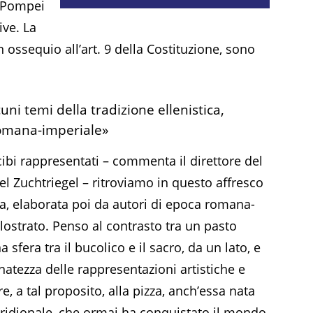
o Pompei
ive. La
n ossequio all’art. 9 della Costituzione, sono
uni temi della tradizione ellenistica,
romana-imperiale»
 cibi rappresentati – commenta il direttore del
l Zuchtriegel – ritroviamo in questo affresco
ica, elaborata poi da autori di epoca romana-
ilostrato. Penso al contrasto tra un pasto
sfera tra il bucolico e il sacro, da un lato, e
finatezza delle rappresentazioni artistiche e
e, a tal proposito, alla pizza, anch’essa nata
meridionale, che ormai ha conquistato il mondo