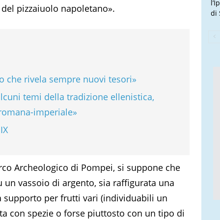
l’
 del pizzaiuolo napoletano».
di
 che rivela sempre nuovi tesori»
lcuni temi della tradizione ellenistica,
a romana-imperiale»
 IX
rco Archeologico di Pompei, si suppone che
u un vassoio di argento, sia raffigurata una
supporto per frutti vari (individuabili un
a con spezie o forse piuttosto con un tipo di