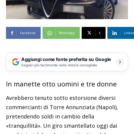
Facebook
WhatsApp
X
Linke
Aggiungi come fonte preferita su Google
Seguici più facilmente nelle notizie consigliate
In manette otto uomini e tre donne
Avrebbero tenuto sotto estorsione diversi
commercianti di Torre Annunziata (Napoli),
pretendendo soldi in cambio della
«tranquillità». Un giro smantellato oggi dai