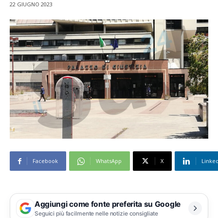
22 GIUGNO 2023
Facebook
WhatsApp
X
Linke
Aggiungi come fonte preferita su Google
Seguici più facilmente nelle notizie consigliate