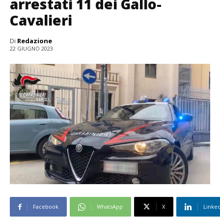
arrestati 11 dei Gallo-
Cavalieri
Di
Redazione
22 GIUGNO 2023
Facebook
WhatsApp
X
Linke