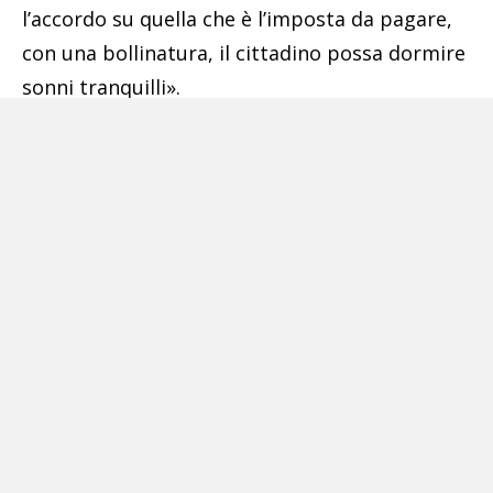
l’accordo su quella che è l’imposta da pagare,
con una bollinatura, il cittadino possa dormire
sonni tranquilli».
E proprio sul fenomeno dell’evasione la
Guardia di Finanza lancia l’allarme nel bilancio
diffuso in occasione del 249esimo anniversario:
aumenta il popolo di chi non paga le tasse. Dal
1 gennaio 2022 al 31 maggio 2023 ne sono stati
individuati 8.924, oltre 3mila in più (il 54,8%)
rispetto allo stesso periodo precedente. E si
raddoppia anche il valore dei beni frutto di
evasione e frodi sequestrati: da 2,2 miliardi si
passa a 4,8 miliardi.