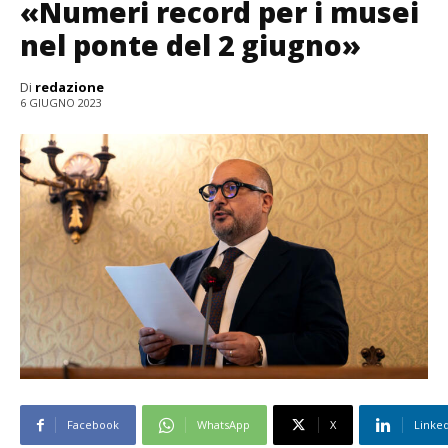
«Numeri record per i musei
nel ponte del 2 giugno»
Di
redazione
6 GIUGNO 2023
Facebook
WhatsApp
X
Linke