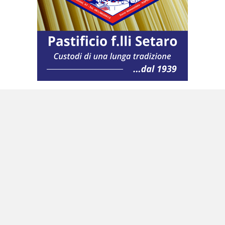
Potrebbe interessarti anche:
Armi alla Colombia,
indagati D’Alema e
Profumo su forniture per oltre 4 miliardi
Presidenza ungherese
dell’Unione Europea
2024: i patti si rispettano
Una
«zecca parallela» in grado di stampare
milioni di euro: 7 arresti | VIDEO