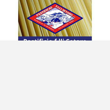
Gli insegnanti delle diverse discipline
«interverranno per aiutare i ragazzi con
particolari fabbisogni» e «per pagare queste
attività possiamo attingere da diversi capitoli:
quelli per la dispersione, 1,5 miliardi; i 600