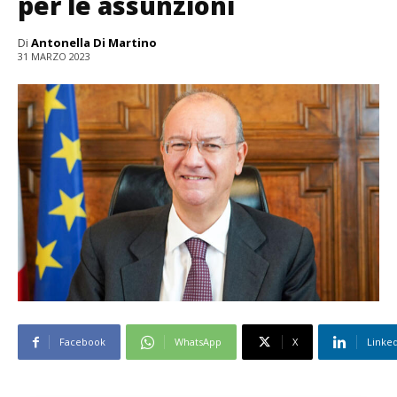
per le assunzioni
Di
Antonella Di Martino
31 MARZO 2023
Facebook
WhatsApp
X
Linke