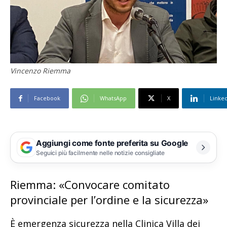
Vincenzo Riemma
Facebook
WhatsApp
X
Linke
Aggiungi come fonte preferita su Google
Seguici più facilmente nelle notizie consigliate
Riemma: «Convocare comitato
provinciale per l’ordine e la sicurezza»
È emergenza sicurezza nella Clinica Villa dei