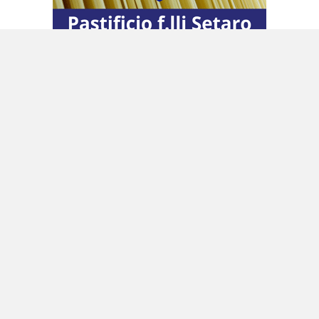
L’interrogatorio del boss non ha sciolto per
ora nessun altro nodo dell’inchiesta seguita
all’arresto tra cui quello del ruolo della sorella
Rosalia, la persona più vicina a Messina
Denaro: era lei che teneva la cassa, aggiornava
la contabilità, custodiva un migliaio di pizzini
nei quali si ritrovano tutti o quasi tutti i
personaggi del cerchio magico del boss,
amanti comprese. La donna non ha finora
aperto bocca e il tribunale del riesame ha