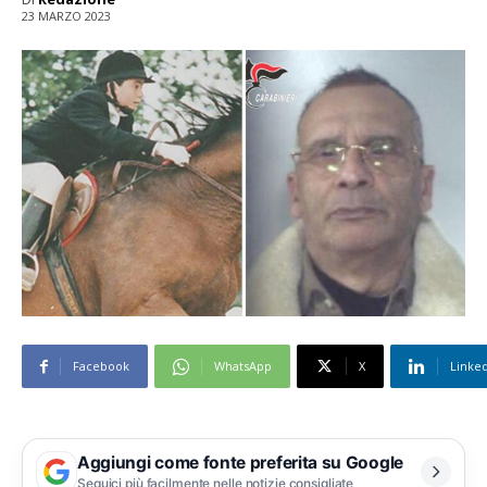
23 MARZO 2023
Facebook
WhatsApp
X
Linke
Aggiungi come fonte preferita su Google
Seguici più facilmente nelle notizie consigliate