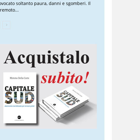
ovocato soltanto paura, danni e sgomberi. Il
rremoto...