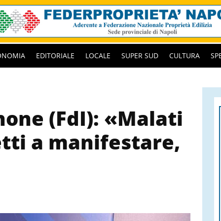
ONOMIA
EDITORIALE
LOCALE
SUPER SUD
CULTURA
SP
one (FdI): «Malati
tti a manifestare,