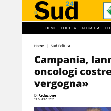
HOME
POLITICA
ATTUALITÀ
EC
Home
Sud Politica
Campania, Iann
oncologi costre
vergogna»
Di
Redazione
21 MARZO 2023