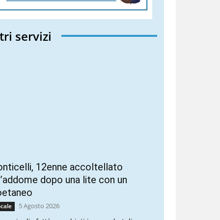
tri servizi
nticelli, 12enne accoltellato
l’addome dopo una lite con un
oetaneo
5 Agosto 2026
cale