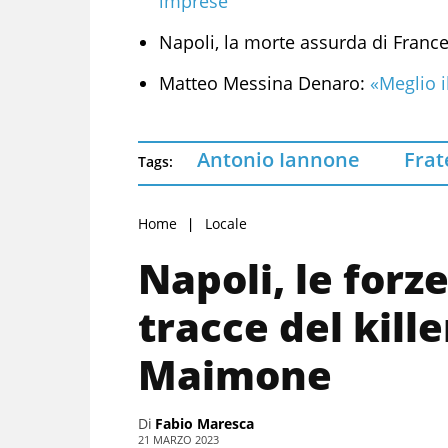
imprese
Napoli, la morte assurda di Franc
Matteo Messina Denaro:
«Meglio il
Antonio Iannone
Frate
Tags:
Home
Locale
Napoli, le forze
tracce del kill
Maimone
Di
Fabio Maresca
21 MARZO 2023