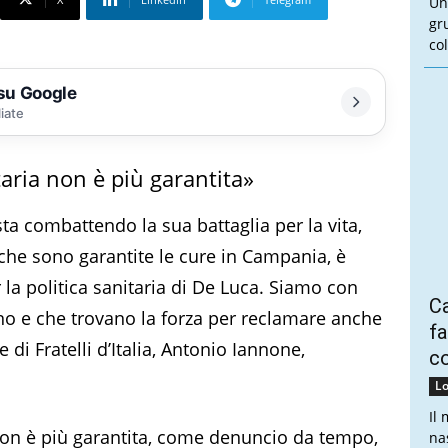
Un
gr
col
 su Google
liate
taria non è più garantita»
ta combattendo la sua battaglia per la vita,
he sono garantite le cure in Campania, è
la politica sanitaria di De Luca. Siamo con
Ca
o e che trovano la forza per reclamare anche
fa
re di Fratelli d’Italia, Antonio Iannone,
co
.
Lo
Il
non è più garantita, come denuncio da tempo,
na