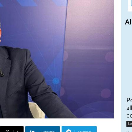
Al
Po
al
c
Lo
X
Linkedin
Telegram