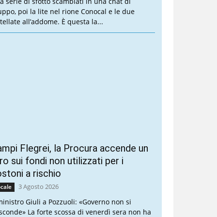
a serie di sfottò scambiati in una chat di
uppo, poi la lite nel rione Conocal e le due
tellate all’addome. È questa la...
mpi Flegrei, la Procura accende un
ro sui fondi non utilizzati per i
stoni a rischio
3 Agosto 2026
cale
 ministro Giuli a Pozzuoli: «Governo non si
sconde» La forte scossa di venerdì sera non ha