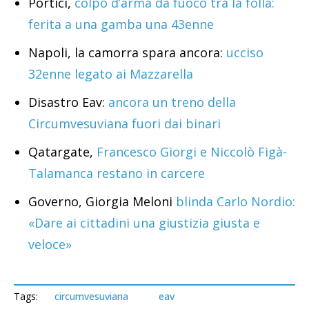
Portici,
colpo d’arma da fuoco tra la folla:
ferita a una gamba una 43enne
Napoli, la camorra spara ancora:
ucciso
32enne legato ai Mazzarella
Disastro Eav:
ancora un treno della
Circumvesuviana fuori dai binari
Qatargate,
Francesco Giorgi e Niccolò Figà-
Talamanca restano in carcere
Governo, Giorgia Meloni
blinda Carlo Nordio:
«Dare ai cittadini una giustizia giusta e
veloce»
Tags:
circumvesuviana
eav