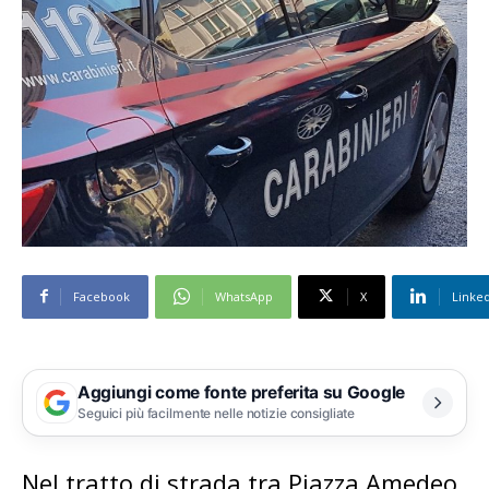
Facebook
WhatsApp
X
Linke
Aggiungi come fonte preferita su Google
Seguici più facilmente nelle notizie consigliate
Nel tratto di strada tra Piazza Amedeo