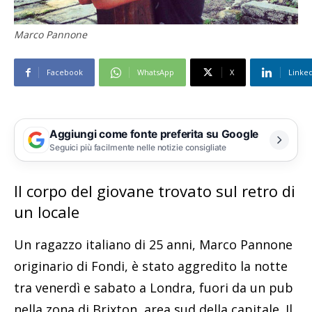
Marco Pannone
Facebook
WhatsApp
X
Linke
Aggiungi come fonte preferita su Google
Seguici più facilmente nelle notizie consigliate
Il corpo del giovane trovato sul retro di
un locale
Un ragazzo italiano di 25 anni, Marco Pannone
originario di Fondi, è stato aggredito la notte
tra venerdì e sabato a Londra, fuori da un pub
nella zona di Brixton, area sud della capitale. Il