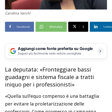
Carolina Varchi
Facebook
WhatsApp
X
Linke
Aggiungi come fonte preferita su Google
Seguici più facilmente nelle notizie consigliate
La deputata: «Fronteggiare bassi
guadagni e sistema fiscale a tratti
iniquo per i professionisti»
«Quella sull’equo compenso è una battaglia
per evitare la proletarizzazione delle
professioni. Come promesso in campagna