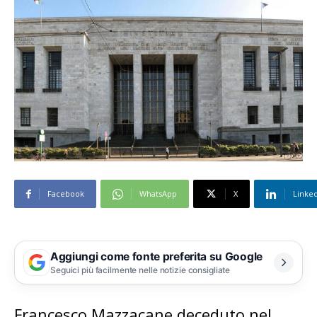
Facebook
WhatsApp
X
Linke
Aggiungi come fonte preferita su Google
Seguici più facilmente nelle notizie consigliate
Francesco Mazzacane deceduto nel