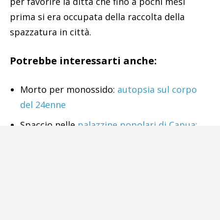
per favorire la ditta che fino a pochi mesi
prima si era occupata della raccolta della
spazzatura in città.
Potrebbe interessarti anche:
Morto per monossido:
autopsia sul corpo
del 24enne
Spaccio nelle
palazzine popolari di Capua:
dieci condanne
Fine corsa per Bruno Carbone:
il socio di
Raffaele Imperiale catturato a Dubai
Gruppo
sovversivo sgominato in Campania:
volevano compiere «eclatanti azioni