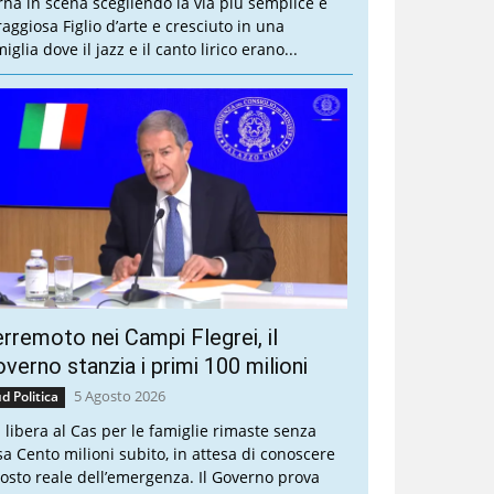
rna in scena scegliendo la via più semplice e
raggiosa Figlio d’arte e cresciuto in una
iglia dove il jazz e il canto lirico erano...
rremoto nei Campi Flegrei, il
verno stanzia i primi 100 milioni
5 Agosto 2026
d Politica
a libera al Cas per le famiglie rimaste senza
sa Cento milioni subito, in attesa di conoscere
 costo reale dell’emergenza. Il Governo prova