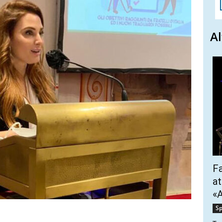
Al
Fa
at
«A
Sp