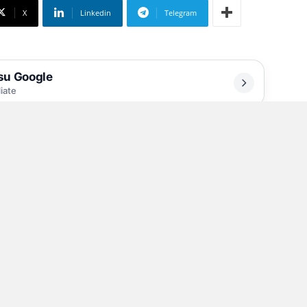
X
Linkedin
Telegram
 su Google
liate
 in flagranza per aver trasportato 44 kg di
ione italiana arbitri del 17 giugno 2021,
 possibilità di andarci e rischiava così, come
 revocare l’incarico. Per quattro riunioni, tra il
 anno, però, ha ottenuto il permesso «ad
miciliare» e raggiungere l’Aia.
i della Corte d’Appello di Milano e che