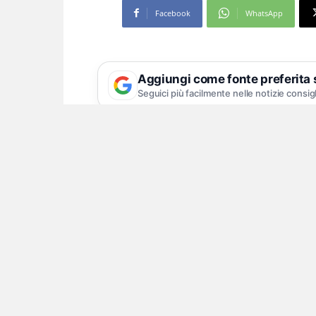
Facebook
WhatsApp
Aggiungi come fonte preferita
Seguici più facilmente nelle notizie consig
L’ex procuratore federale arrestato
marijuana
Aveva saltato la riunione all’Associaz
perché i giudici gli avevano negato la
evidenziato dai suoi legali, di vedersi
24 giugno e il 22 luglio dello stesso
assentarsi dal luogo di detenzione do
Sono dettagli che emergono dagli att