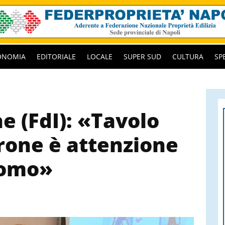
ONOMIA
EDITORIALE
LOCALE
SUPER SUD
CULTURA
SP
e (FdI): «Tavolo
rone è attenzione
nomo»