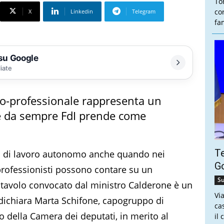
To
co
X
Linkedin
Telegram
fam
 su Google
liate
ero-professionale rappresenta un
he da sempre FdI prende come
Te
ata di lavoro autonomo anche quando nei
Go
 professionisti possono contare su un
Su
l tavolo convocato dal ministro Calderone è un
Vi
 dichiara Marta Schifone, capogruppo di
ca
ro della Camera dei deputati, in merito al
il